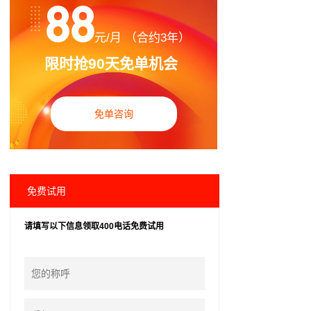
88
元/月 （合约3年）
限时抢90天免单机会
免单咨询
免费试用
请填写以下信息领取400电话免费试用