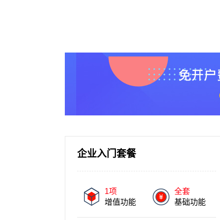
企业入门套餐
1项
全套
增值功能
基础功能