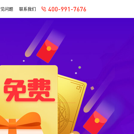
400-991-7676
常见问题
联系我们