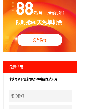
88
元/月 （合约3年）
限时抢90天免单机会
免单咨询
免费试用
请填写以下信息领取400电话免费试用