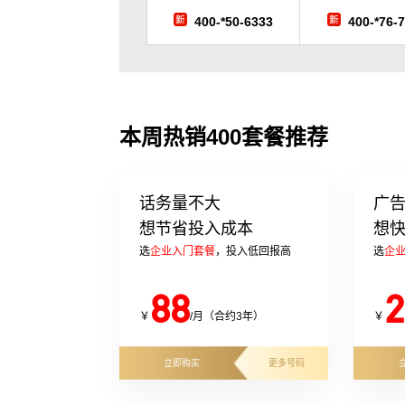
400-*50-6333
400-*76-
本周热销400套餐推荐
话务量不大
广
想节省投入成本
想
选
企业入门套餐
，投入低回报高
选
企
88
2
￥
/月（合约3年）
￥
立即购买
更多号码