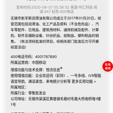
发布时间:2020-08-07 05:36:32 来源:中汇科技 阅
读:447 标签:
400电话
无锡市新孚斯润滑油有限公司成立于2017年01月20日，经
营范围包括润滑油、化工产品及原料（不含危险品）、汽
车零配件、日用品、建筑用材料、通用机械及配件、计算
机、软件及辅助设备、针纺织品、纸制品、塑料制品的销
售。（依法须经批准的项目，经相关部门批准后方可开展
经营活动）
400电话号码：4001787890
所属运营商：中国移动
®
增值功能与技术支撑：悦讯信息
使用增值功能：企业欢迎词（彩铃）、一号多线、IVR智能
语音导航、通话录音、来电统计分析等
更多实用功能 >
所属地区：
所属行业：零售批发业
公司地址：无锡市梁溪区黄巷镇毛巷村毛巷大桥南桥堍1幢
1号