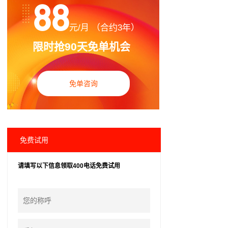
88
元/月 （合约3年）
限时抢90天免单机会
免单咨询
免费试用
请填写以下信息领取400电话免费试用