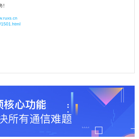
务！
uxs.cn
g/1501.html