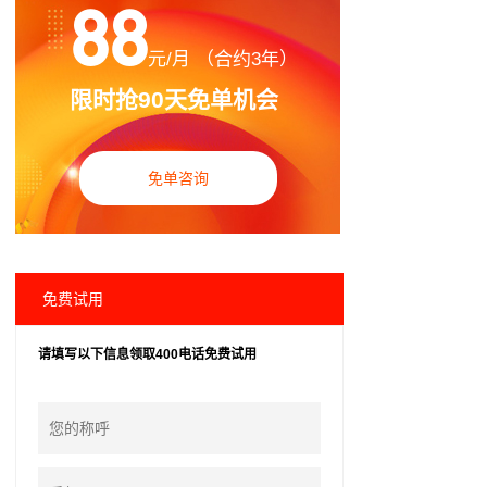
88
元/月 （合约3年）
限时抢90天免单机会
免单咨询
免费试用
请填写以下信息领取400电话免费试用