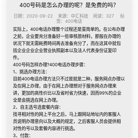
400号码是怎么办理的呢？是免费的吗？
日期：2020-09-22 来源：中汇科技 阅读：327 标
签：
400电话
实际上，
400电话办理
整个过程还是蛮简单的。在公布办理
之前，企业要充分准备好一些审核原材料，那般在办理的
状况下就无需耗费時间再去准备充分了，而在这其中就包
括企业企业企业营业执照副本以及法人代表身份证复印
件。
400号码怎样办理?400电话办理步骤：
1、挑选办理方法：
目前400电话办理方法只不过是就是二种，服务网点办理以
及在网上办理，由于在网上办理想对于服务网点办理来
讲，更加的高性价比以及省时省力快速，因而99%的企业
全是会挑选在网上办理。
2、自主选号选套餐内容：
找寻相对性的网上平台之后，马上跟网站地址内的客服人
员说明办理意向以及大概的规定，之后客服人员会提供相
对性的号以及套餐内容进行挑选。
3、付款：