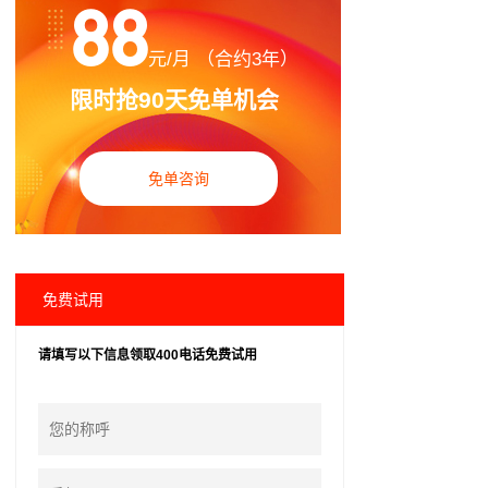
88
元/月 （合约3年）
限时抢90天免单机会
免单咨询
免费试用
请填写以下信息领取400电话免费试用