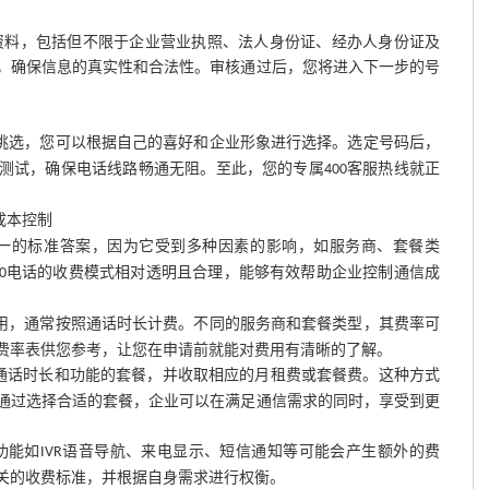
资料，包括但不限于企业营业执照、法人身份证、经办人身份证及
，确保信息的真实性和合法性。审核通过后，您将进入下一步的号
挑选，您可以根据自己的喜好和企业形象进行选择。选定号码后，
测试，确保电话线路畅通无阻。至此，您的专属
客服热线就正
400
成本控制
统一的标准答案，因为它受到多种因素的影响，如服务商、套餐类
电话的收费模式相对透明且合理，能够有效帮助企业控制通信成
0
用，通常按照通话时长计费。不同的服务商和套餐类型，其费率可
费率表供您参考，让您在申请前就能对费用有清晰的了解。
通话时长和功能的套餐，并收取相应的月租费或套餐费。这种方式
通过选择合适的套餐，企业可以在满足通信需求的同时，享受到更
功能如
语音导航、来电显示、短信通知等可能会产生额外的费
IVR
关的收费标准，并根据自身需求进行权衡。