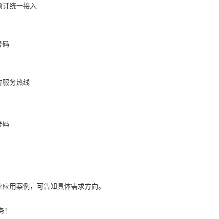
预订统一接入
号码
官方服务热线
号码
业应用案例，可告知具体需求方向。
务！