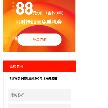
88
元/月 （合约3年）
限时抢90天免单机会
免单咨询
免费试用
请填写以下信息领取400电话免费试用