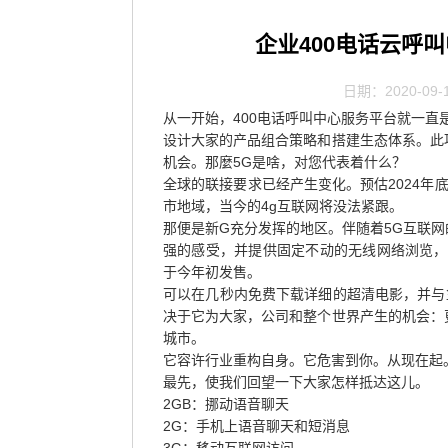
企业400电话云呼
日期：2020-09-
从一开始，400电话呼叫中心服务平台就一直
设计大家的产品组合策略和搭建生态体系。此
机会。那麼5G是啥，对您代表着什么？
全球的联接要求已经产生变化。预估2024年
市地域，当今的4g互联网将没法紧跟。
那便是新G充分发挥的地区。伴随着5G互联
强的感受，并提供固定不动的无线网络浏览，
于今年初发售。
可以在几秒内免费下载详细的超清电影，并与
决于它为大家，公司和整个世界产生的机会：
城市。
它容许行业重构自身。它危害到你。从现在起
最先，使我们回望一下大家怎样抵达这儿。
2GB：挪动语音聊天
2G：手机上语音聊天和短消息