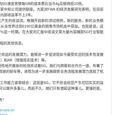
5G演变将使每GB的成本费比当今4g互联网低10倍。
家中和公司提供联接。大家对FWA 的经济发展研究表明，在目前
，内部收益率不上2年。
化产生的收益流。根据开启新的测试用例，新的服务，新的业务模
年从全世界达到6190亿美金的销售市场机会中获益。也就是说，这
6％这一时期。在大家的汇报中阅读文章大量內容捕获5G行业智能
流程的其他信息。
变命运的发展潜力，能够进一步促进现如今最受欢迎的技术性发展
术）和AR（增强现实技术）等。
创性地开展新的检测并试着5G。我们与顾客和合作方一道，布署了
驾驶的轿车等，进而为进一步发展趋势业务流程发展潜力造就了机
工作能力紧密结合：这就是5G。它不但会给您产生切切实实的益
可以做许多事儿，而前不久，她们只有想起这种事儿。更强的是，
务！
uxs.cn
.html