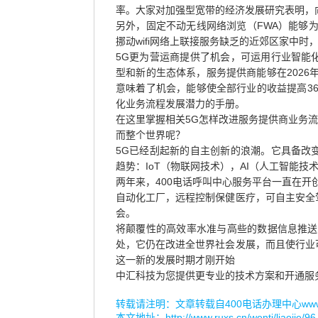
率。大家对加强型宽带的经济发展研究表明，向
另外，固定不动无线网络浏览（FWA）能够为
挪动wifi网络上联接服务缺乏的近郊区家中时
5G更为营运商提供了机会，可运用行业智能
型和新的生态体系，服务提供商能够在2026
意味着了机会，能够使全部行业的收益提高3
化业务流程发展潜力的手册。
在这里掌握相关5G怎样改进服务提供商业务
而整个世界呢？
5G已经刮起新的自主创新的浪潮。它具备改
趋势：IoT（物联网技术），AI（人工智能技
两年来，400电话呼叫中心服务平台一直在开
自动化工厂，远程控制保健医疗，可自主安全
会。
将颠覆性的高效率水准与高些的数据信息推送
处，它仍在改进全世界社会发展，而且使行业
这一新的发展时期才刚开始
中汇科技为您提供更专业的技术方案和开通服
转载请注明：文章转载自
400电话办理中心www.r
本文地址：
http://www.ruxs.cn/wenti/liaojie/96