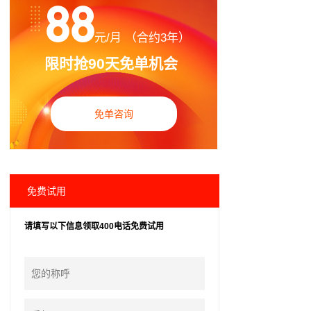
88
元/月 （合约3年）
限时抢90天免单机会
免单咨询
免费试用
请填写以下信息领取400电话免费试用