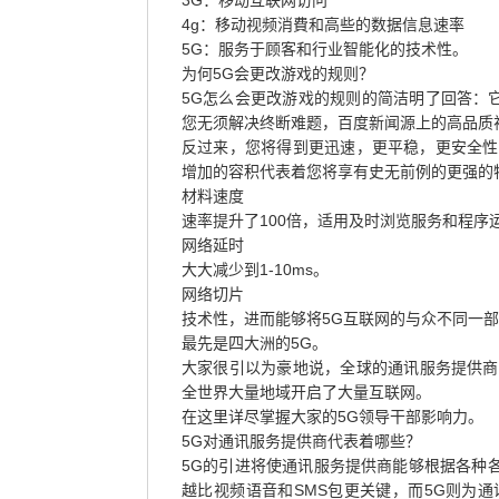
3G：移动互联网访问
4g：移动视频消費和高些的数据信息速率
5G：服务于顾客和行业智能化的技术性。
为何5G会更改游戏的规则？
5G怎么会更改游戏的规则的简洁明了回答：
您无须解决终断难题，百度新闻源上的高品质
反过来，您将得到更迅速，更平稳，更安全性
增加的容积代表着您将享有史无前例的更强的
材料速度
速率提升了100倍，适用及时浏览服务和程序
网络延时
大大减少到1-10ms。
网络切片
技术性，进而能够将5G互联网的与众不同一
最先是四大洲的5G。
大家很引以为豪地说，全球的通讯服务提供商
全世界大量地域开启了大量互联网。
在这里详尽掌握大家的5G领导干部影响力。
5G对通讯服务提供商代表着哪些？
5G的引进将使通讯服务提供商能够根据各种
越比视频语音和SMS包更关键，而5G则为