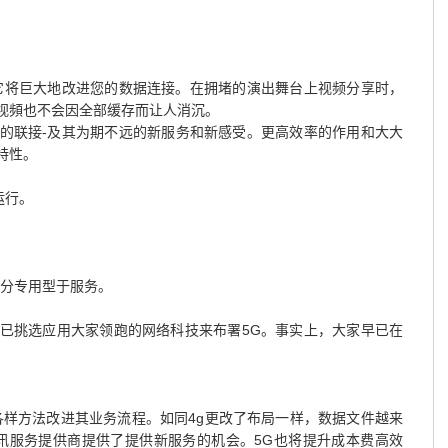
它将巨大地改进您的数据连接。在拥堵的演出舞台上视频分享时，
视頻也不会因全部缓存而让人消沉。
的联接-及其为期不远的新服务和新感受。更高效率的作用和大大
特性。
运行。
部分专用型于服务。
已挑选应用大家领跑的网络科技来布署5G。事实上，大家早已在
各样方法改进其业务流程。如同4g更改了布局一样，数据文件越来
通讯服务提供商提供了提供新服务的机会。5G也将提升成本费高效