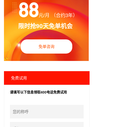
88
元/月 （合约3年）
限时抢90天免单机会
免单咨询
免费试用
请填写以下信息领取400电话免费试用