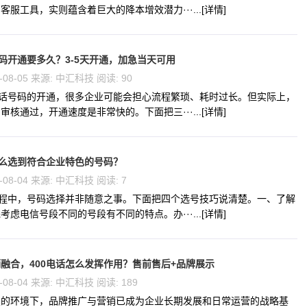
服工具，实则蕴含着巨大的降本增效潜力···...[详情]
号码开通要多久？3-5天开通，加急当天可用
-08-05 来源: 中汇科技 阅读: 90
电话号码的开通，很多企业可能会担心流程繁琐、耗时过长。但实际上，
核通过，开通速度是非常快的。下面把三···...[详情]
怎么选到符合企业特色的号码？
-08-04 来源: 中汇科技 阅读: 7
过程中，号码选择并非随意之事。下面把四个选号技巧说清楚。一、了解
虑电信号段不同的号段有不同的特点。办···...[详情]
融合，400电话怎么发挥作用？售前售后+品牌展示
-08-04 来源: 中汇科技 阅读: 189
烈的环境下，品牌推广与营销已成为企业长期发展和日常运营的战略基