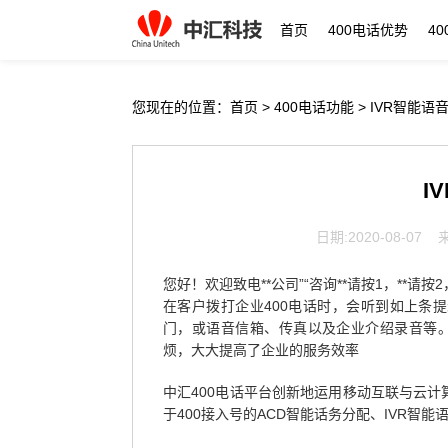
首页
400电话优势
4
您现在的位置：
首页
>
400电话功能
> IVR智能语
I
日期:2020-08-0
您好！欢迎致电**公司”“咨询**请按1，**请按2，*
在客户拨打企业400电话时，会听到如上条
门，或语音信箱、传真以及企业介绍录音等。
烦，大大提高了企业的服务效率
中汇400电话平台创新地运用移动互联与云
于400接入号的ACD智能话务分配、IVR