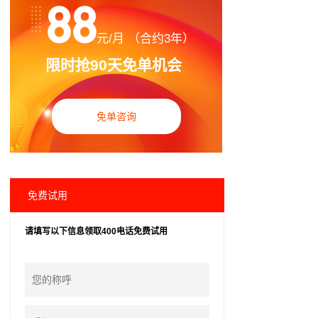
88
元/月 （合约3年）
限时抢90天免单机会
免单咨询
免费试用
请填写以下信息领取400电话免费试用