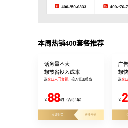
400-*50-6333
400-*76-
本周热销400套餐推荐
话务量不大
广
想节省投入成本
想
选
企业入门套餐
，投入低回报高
选
企
88
2
￥
/月（合约3年）
￥
立即购买
更多号码