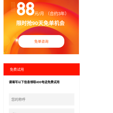
88
元/月 （合约3年）
限时抢90天免单机会
免单咨询
免费试用
请填写以下信息领取400电话免费试用