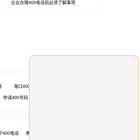
企业办理400电话前必须了解事项
话
海口400电话
更多 →
申请400号码
更多 →
宁400电话
黑龙江400电话
湖南400电话