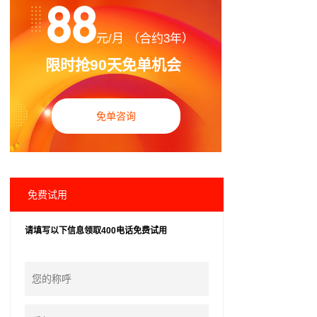
88
元/月 （合约3年）
限时抢90天免单机会
免单咨询
免费试用
请填写以下信息领取400电话免费试用