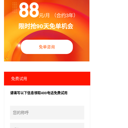
88
元/月 （合约3年）
限时抢90天免单机会
免单咨询
免费试用
请填写以下信息领取400电话免费试用