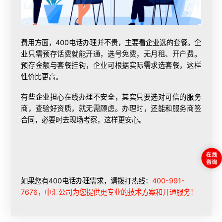
费用方面，
400电话办理
并不贵，主要看企业选的套餐。企
业只需预存话费就能开通，选号免费，无月租、开户费。
预存金额与套餐挂钩，企业可根据实际需求选套餐，这样
性价比更高。
有些企业担心在线办理不安全，其实只要选对可信的服务
商，查验好资质，就无需顾虑。办理时，还能和服务商签
合同，必要时去现场考察，这样更安心。
如果您有400电话办理需求，请拨打热线：
400-991-
7676，中汇公司为您提供更专业的技术方案和开通服务！