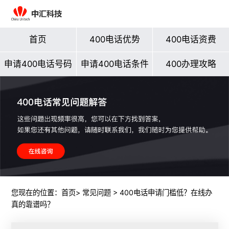
首页
400电话优势
400电话资费
申请400电话号码
申请400电话条件
400办理攻略
您现在的位置：
首页
>
常见问题
> 400电话申请门槛低？在线办
真的靠谱吗？