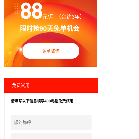
88
元/月 （合约3年）
限时抢90天免单机会
免单咨询
免费试用
请填写以下信息领取400电话免费试用