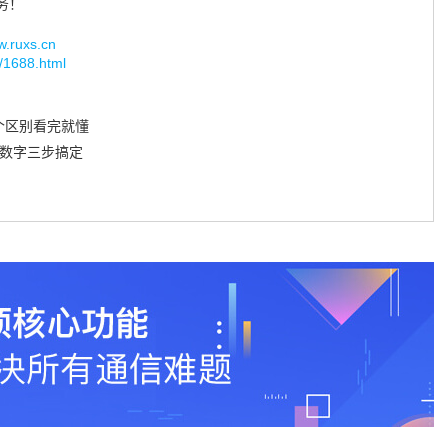
务！
uxs.cn
g/1688.html
个区别看完就懂
、数字三步搞定