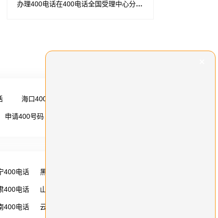
办理400电话在400电话全国受理中心分析中排名第
话
海口400电话
更多 →
申请400号码
更多 →
宁400电话
黑龙江400电话
湖南400电话
肃400电话
山西400电话
内蒙古400电话
南400电话
云南400电话