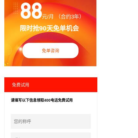
88
元/月 （合约3年）
限时抢90天免单机会
免单咨询
免费试用
请填写以下信息领取400电话免费试用