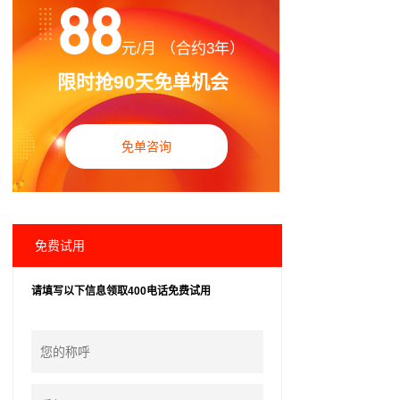
88
元/月 （合约3年）
限时抢90天免单机会
免单咨询
免费试用
请填写以下信息领取400电话免费试用