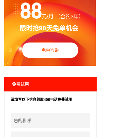
88
元/月 （合约3年）
限时抢90天免单机会
免单咨询
免费试用
请填写以下信息领取400电话免费试用