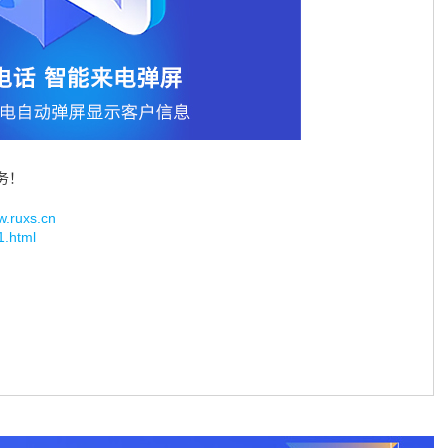
务！
uxs.cn
1.html