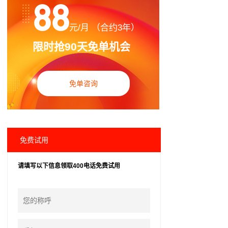
88
元/月 （合约3年）
限时抢90天免单机会
免单咨询
免费试用
请填写以下信息领取400电话免费试用