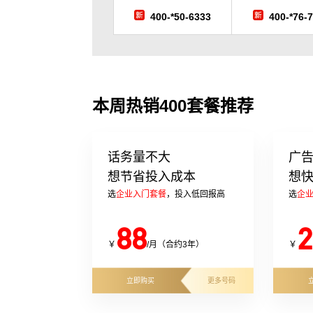
400-*50-6333
400-*76-
本周热销400套餐推荐
话务量不大
广
想节省投入成本
想
选
企业入门套餐
，投入低回报高
选
企
88
2
￥
/月（合约3年）
￥
立即购买
更多号码