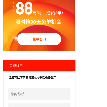
88
元/月 （合约3年）
限时抢90天免单机会
免单咨询
免费试用
请填写以下信息领取400电话免费试用