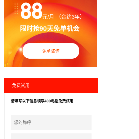
88
元/月 （合约3年）
限时抢90天免单机会
免单咨询
免费试用
请填写以下信息领取400电话免费试用