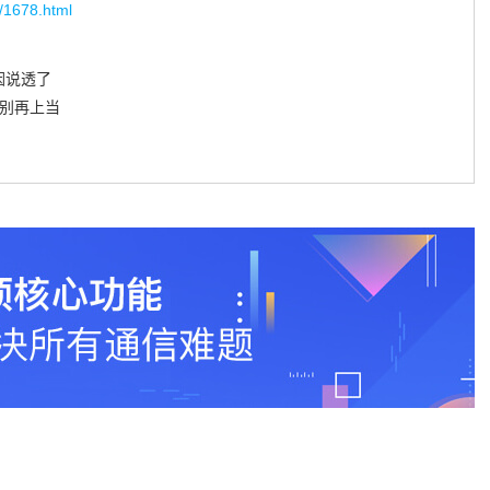
g/1678.html
因说透了
法别再上当