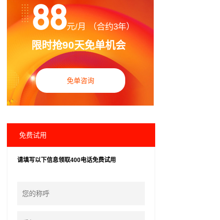
88
元/月 （合约3年）
限时抢90天免单机会
免单咨询
免费试用
请填写以下信息领取400电话免费试用