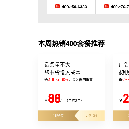
400-*50-6333
400-*76-
本周热销400套餐推荐
话务量不大
广
想节省投入成本
想
选
企业入门套餐
，投入低回报高
选
企
88
2
￥
/月（合约3年）
￥
立即购买
更多号码