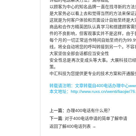
详细的电話解决方法，清除错乱
以顾客为中心的知名品牌一直在找寻新的方法
是大家务必以看上去和觉得当然的方法来保证
这就是为何客户体验和页面设计自始至终是大
商品和合作方精英团队认真学习和搭建顾客需
件的不良影响，但客观事实并不是这样，由于
每个月的一切正常运作時间自始至终约为99.
线，将全自动将您的呼叫转接到另一个。不容
大家坚信全部会话都应当安全性
安全性总是再次变成头等大事。大展科技已
策。
中汇科技为您提供更专业的技术方案和开通服
转载请注明：文章转载自
400电话办理中心www.r
本文地址：
http://www.ruxs.cn/wenti/liaojie/76
上一篇：
办理400电话有什么用？
下一篇:
对于400电话申请的简单了解申请
返回了解400电话列表 →