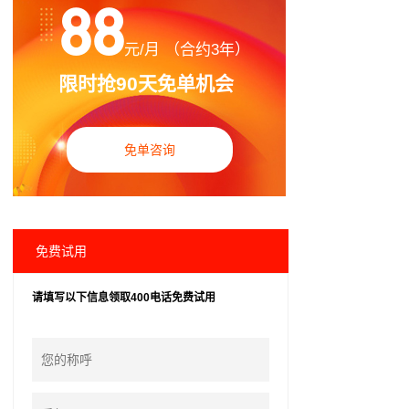
88
元/月 （合约3年）
限时抢90天免单机会
免单咨询
免费试用
请填写以下信息领取400电话免费试用