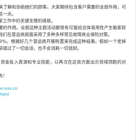
来了解和协助她们的顾客。大家期待包含客户需要的全部作用，可
这一点。
家工作中的关键支撑的缘故。
要的作用。全部这种主题活动都很有可能给总体易用性产生勒索软
我们在营运商层面采用了多种多样常见故障商业保险对策。
99％。根据好几个营运商开展购置来完成这种結果。假如一个老掉
易错过了一切会话，也不会消耗一切钱财。
经资金投入資源和专业技能，以再次在这些方面出示领域领跑的对
务！
uxs.cn
.html