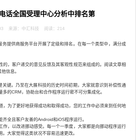
00电话全国受理中心分析中排名第
03
来源：中汇科技 阅读：214
心服务提供商服务平台开展了定级和排名。在每一个类型中，满分成
性的，客户递交的意见反馈及其客观性规范来组成的。阅读文章相
其他信息。
关键关键。乃至在大展科技的历史时间初期，大家就意识到补偿性通
量多的CRM，协助台和合作程序运行密不可分集成化。
道，为了更好地获得成功和取得成功，您的工作中必须来到任何地
全且客户友善的Android和iOS程序运行。
工作，以改进挪动感受。每一个一季度，大家都是向挪动程序运行
用。大家觉得这类状况不容易迅速更改。