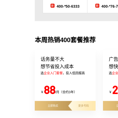
400-*50-6333
400-*76-
本周热销400套餐推荐
话务量不大
广
想节省投入成本
想
选
企业入门套餐
，投入低回报高
选
企
88
2
￥
/月（合约3年）
￥
立即购买
更多号码