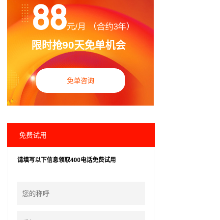
88
元/月 （合约3年）
限时抢90天免单机会
免单咨询
免费试用
请填写以下信息领取400电话免费试用