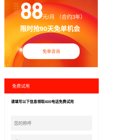
88
元/月 （合约3年）
限时抢90天免单机会
免单咨询
免费试用
请填写以下信息领取400电话免费试用