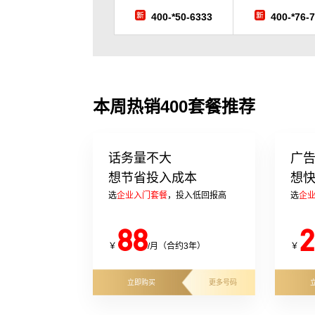
400-*50-6333
400-*76-
本周热销400套餐推荐
话务量不大
广
想节省投入成本
想
选
企业入门套餐
，投入低回报高
选
企
88
2
￥
/月（合约3年）
￥
立即购买
更多号码