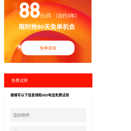
88
元/月 （合约3年）
限时抢90天免单机会
免单咨询
免费试用
请填写以下信息领取400电话免费试用