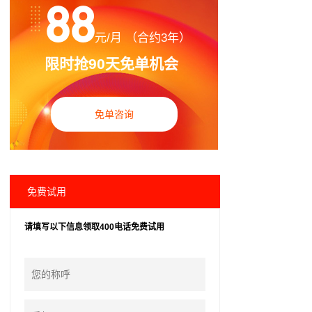
88
元/月 （合约3年）
限时抢90天免单机会
免单咨询
免费试用
请填写以下信息领取400电话免费试用