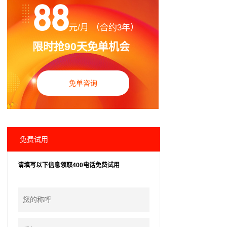
88
元/月 （合约3年）
限时抢90天免单机会
免单咨询
免费试用
请填写以下信息领取400电话免费试用