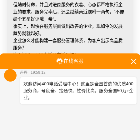
但随时待命，并且对进家服务的衣着、心态都严格执行企
业的要求。服务完毕后，还会继续亲近嘱咐一两句，“不便
给个五星好评哦，亲”。
事实上，越快在服务层面做出改善的企业，现如今的发展
趋势就就越好。
企业怎么才能构建一套服务管理体系，为客户出示高品质
服务？
这个问题，400电话最有话语权！
02企业怎么才能构建一套服务高品质管理体系？
启用400电话，能协助企业迅速构建一套话务服务管理体
系，并且企业必须努力的成本费极低，关键是服务品质肯
定处在领域领先地位！
【400电话可迅速完成云空间配备】
一个工作日内急速银行开户，不用连接专业设备，布署高
效率提高85%。企业根据云空间可迅速为400电话配备布
线工作人员的固话或手机上，配备取得成功后马上起效。
03400电话怎样协助企业为客户出示高品质服务？
01从关键点处提高每一个客户的来电感受
♦怕客户拨通等待时间长—400电话有马上接通作用，客户