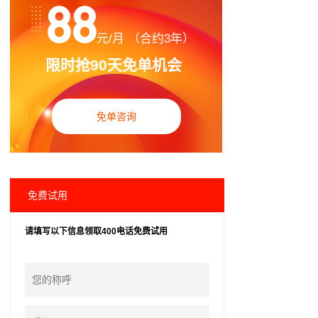
88
元/月 （合约3年）
限时抢90天免单机会
免单咨询
免费试用
请填写以下信息领取400电话免费试用