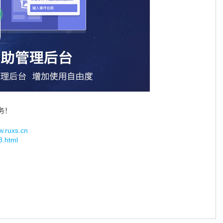
务！
uxs.cn
8.html