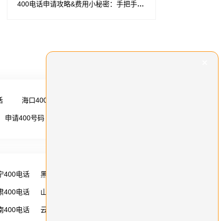
400电话申请攻略&费用小秘密：手把手教你，不花冤枉钱！
话
海口400电话
更多 →
申请400号码
更多 →
宁400电话
黑龙江400电话
湖南400电话
肃400电话
山西400电话
内蒙古400电话
南400电话
云南400电话