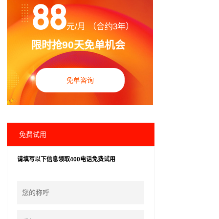
88
元/月 （合约3年）
限时抢90天免单机会
免单咨询
免费试用
请填写以下信息领取400电话免费试用