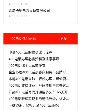
4006881538
青岛卡奥电力设备有限公司
4008763655
400电话热门问题
更多 →
申请400电话的性价比与流程
400电话办理必备资料及注意事项
400电话哪个运营商便宜
企业办理400电话是客户服务与品牌形象的双重提升利器
本地400电话来啦！轻松办理，超值资费，让您的企业通讯萌萌哒！
400电话收费详解：号码费用与套餐选择全攻略
开封400电话号码开通要多久？3-5天开通，加急当天可用
400电话轻松实现业务通信升级，让企业通信更高效、更专业
一键咨询，轻松开通400电话服务