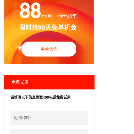
88
元/月 （合约3年）
限时抢90天免单机会
免单咨询
免费试用
请填写以下信息领取400电话免费试用