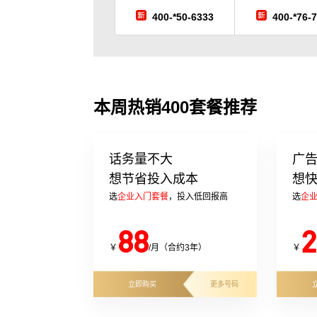
400-*50-6333
400-*76-
本周热销400套餐推荐
话务量不大
广
想节省投入成本
想
选
企业入门套餐
，投入低回报高
选
企
88
2
￥
/月（合约3年）
￥
立即购买
更多号码