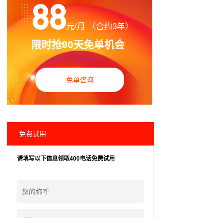
88
元/月 （合约3年）
限时抢90天免单机会
免单咨询
免费试用
请填写以下信息领取400电话免费试用