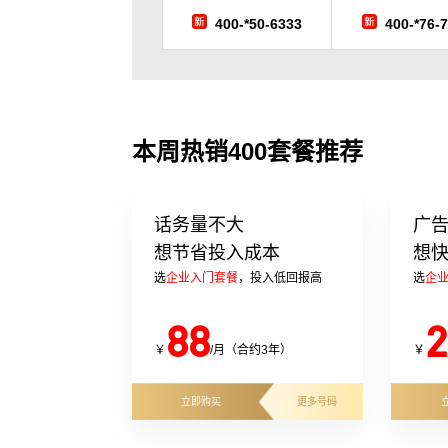
400-*50-6333
400-*76-
本周热销400套餐推荐
话务量不大
广
想节省投入成本
想
选
企业入门套餐
，投入低回报高
选
企
88
2
￥
/月（合约3年）
￥
立即购买
更多号码