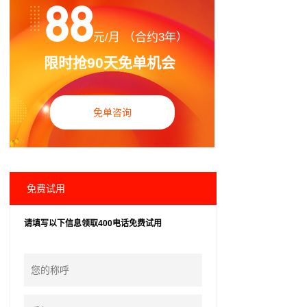
88
元/月 （合约3年）
限时抢90天免单机会
免单咨询
免费试用
请填写以下信息领取400电话免费试用